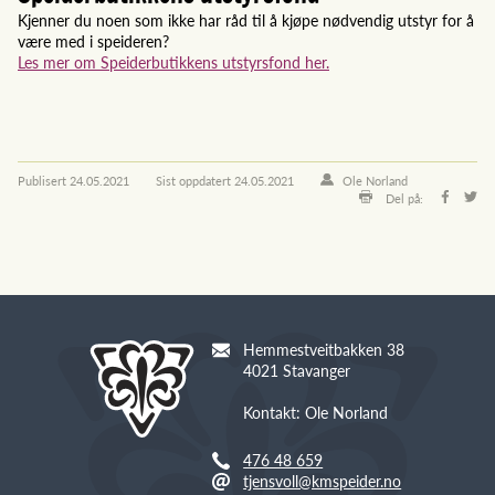
Kjenner du noen som ikke har råd til å kjøpe nødvendig utstyr for å
være med i speideren?
Les mer om Speiderbutikkens utstyrsfond her.
Publisert
24.05.2021
Sist oppdatert
24.05.2021
Ole Norland
Del på:
Hemmestveitbakken 38
4021 Stavanger
Kontakt: Ole Norland
476 48 659
tjensvoll@kmspeider.no