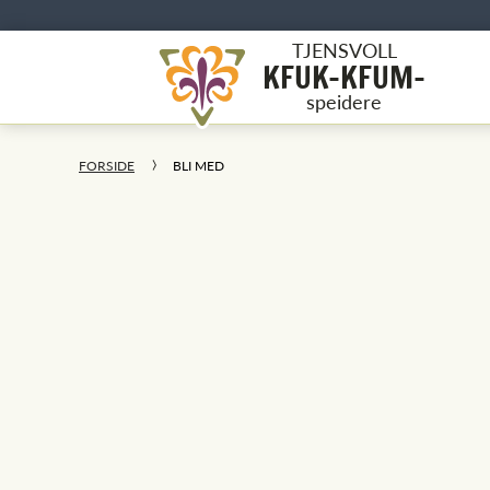
TJENSVOLL
KFUK-KFUM-
speidere
FORSIDE
BLI MED